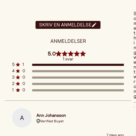
SKRIV EN ANMELDELSE
t
ANMELDELSER
i
5.0
1 svar
5
1
4
0
t
3
0
r
2
0
1
0
..
.
Ann Johansson
A
Verified Buyer
7 days ago