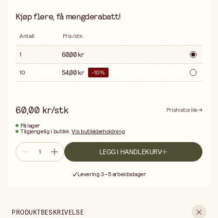
Kjøp flere, få mengderabatt!
Antall
:
Pris/stk
:
60,00 kr
1
54,00 kr
10
-
10
%
60,00 kr/stk
Prishistorikk
På lager
Tilgjengelig i butikk
Vis butikkbeholdning
LEGG I HANDLEKURV
Fri frakt ved kjøp over 499:-
Levering 3–5 arbeidsdager
30 dagers åpent kjøp
Fri frakt ved kjøp over 499:-
PRODUKTBESKRIVELSE