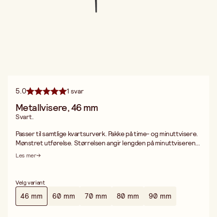
5.0
1 svar
Metallvisere, 46 mm
Svart.
Passer til samtlige kvartsurverk. Pakke på time- og minuttvisere.
Mønstret utførelse. Størrelsen angir lengden på minuttviseren
fra sentrum.
Les mer
Velg variant
46 mm
60 mm
70 mm
80 mm
90 mm