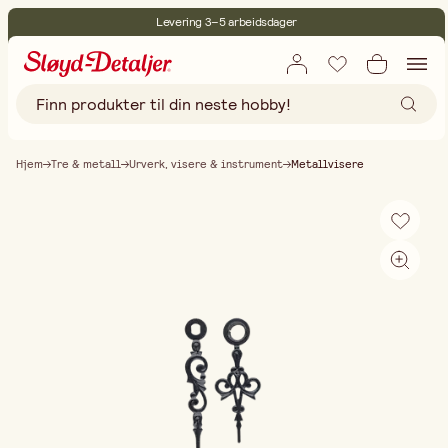
Levering 3–5 arbeidsdager
30 dagers åpent kjøp
Miljøsertifisert
Fri frakt ved kjøp over 499:-
Hjem
Tre & metall
Urverk, visere & instrument
Metallvisere