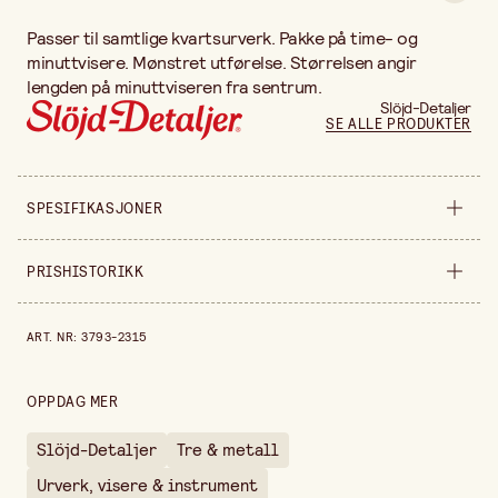
Passer til samtlige kvartsurverk. Pakke på time- og
minuttvisere. Mønstret utførelse. Størrelsen angir
lengden på minuttviseren fra sentrum.
Slöjd-Detaljer
SE ALLE PRODUKTER
SPESIFIKASJONER
Produktvariant
46 mm
PRISHISTORIKK
Bredde
100 mm
Prishistorikk de siste 30 dagene er 60,00 kr.
ART. NR
:
3793-2315
Høyde
5 mm
Selges inn
stykke
OPPDAG MER
Slöjd-Detaljer
Tre & metall
Urverk, visere & instrument