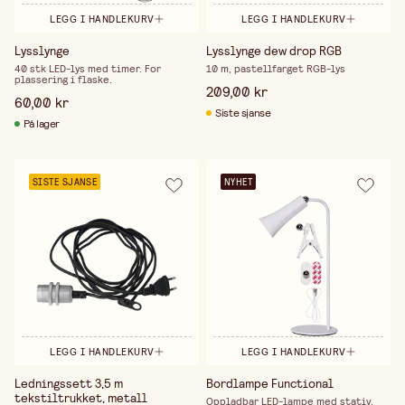
LEGG I HANDLEKURV
LEGG I HANDLEKURV
Lysslynge
Lysslynge dew drop RGB
40 stk LED-lys med timer. For
10 m, pastellfarget RGB-lys
plassering i flaske.
209,00 kr
60,00 kr
Siste sjanse
På lager
SISTE SJANSE
NYHET
LEGG I HANDLEKURV
LEGG I HANDLEKURV
Ledningssett 3,5 m
Bordlampe Functional
tekstiltrukket, metall
Oppladbar LED-lampe med stativ,