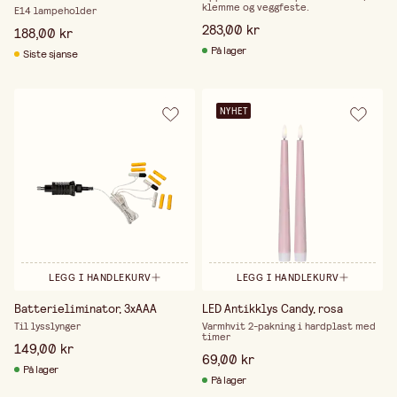
klemme og veggfeste.
E14 lampeholder
283,00 kr
188,00 kr
På lager
Siste sjanse
NYHET
LEGG I HANDLEKURV
LEGG I HANDLEKURV
Batterieliminator, 3xAAA
LED Antikklys Candy, rosa
Til lysslynger
Varmhvit 2-pakning i hardplast med
timer
149,00 kr
69,00 kr
På lager
På lager