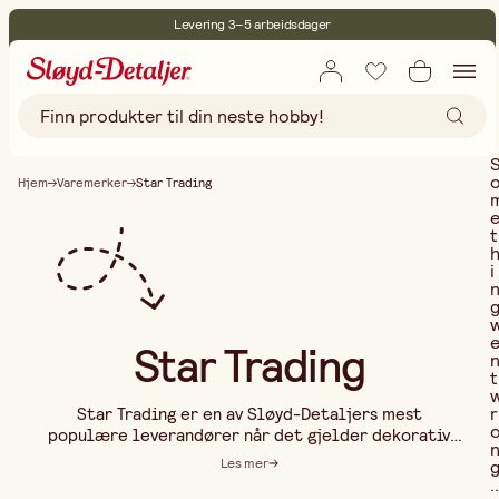
Levering 3–5 arbeidsdager
30 dagers åpent kjøp
Miljøsertifisert
Fri frakt ved kjøp over 499:-
Hjem
Varemerker
Star Trading
t
i
Star Trading
t
r
Star Trading er en av Sløyd-Detaljers mest
populære leverandører når det gjelder dekorativ
belysning til både hjem og hage. Selskapet startet
Les mer
med en ikonisk metallstjerne – en klassisk
..
julestjerne som fortsatt har en selvfølgelig plass i