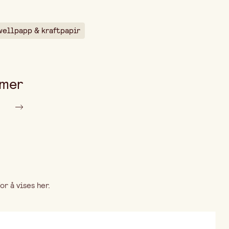
wellpapp & kraftpapir
 mer
r å vises her.