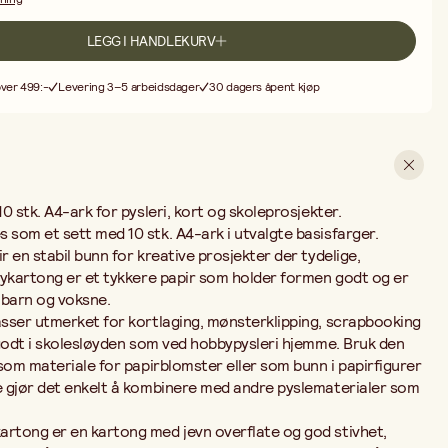
binere med andre pyslematerialer som paljetter, lim og glitter.
 er en kartong med jevn overflate og god stivhet, spesielt utviklet
LEGG I HANDLEKURV
skiller seg fra vanlig kopipapir ved å være merkbart tykkere, noe som
ipping og liming.
over 499:-
Levering 3–5 arbeidsdager
30 dagers åpent kjøp
? Et basissett inneholder typisk primærfarger og nøytrale toner som
rgene innenfor pysleri og papirarbeider.
 hobbykartong er et av de mest brukte pyslematerialene i barnehage
arnesaks og enkel å brette, noe som gjør den ideell for barn i alle aldre.
ens komplementfarger eller metallicnyanser for å utvide
basisfarger er et grunnsortiment som alltid er greit å ha hjemme, i
0 stk. A4-ark for pysleri, kort og skoleprosjekter.
som et sett med 10 stk. A4-ark i utvalgte basisfarger.
 en stabil bunn for kreative prosjekter der tydelige,
bykartong er et tykkere papir som holder formen godt og er
 barn og voksne.
sser utmerket for kortlaging, mønsterklipping, scrapbooking
 godt i skolesløyden som ved hobbypysleri hjemme. Bruk den
som materiale for papirblomster eller som bunn i papirfigurer
 gjør det enkelt å kombinere med andre pyslematerialer som
rtong er en kartong med jevn overflate og god stivhet,