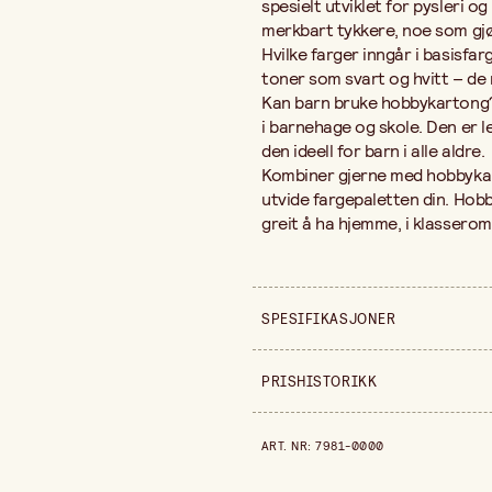
spesielt utviklet for pysleri o
merkbart tykkere, noe som gjør
Hvilke farger inngår i basisfa
toner som svart og hvitt – de 
Kan barn bruke hobbykartong?
i barnehage og skole. Den er l
den ideell for barn i alle aldre.
Kombiner gjerne med hobbykar
utvide fargepaletten din. Hobb
greit å ha hjemme, i klasseromm
SPESIFIKASJONER
Selges inn
PRISHISTORIKK
Gramvekt
Prishistorikk de siste 30 dagen
ART. NR
:
7981-0000
Forpakningsmengde