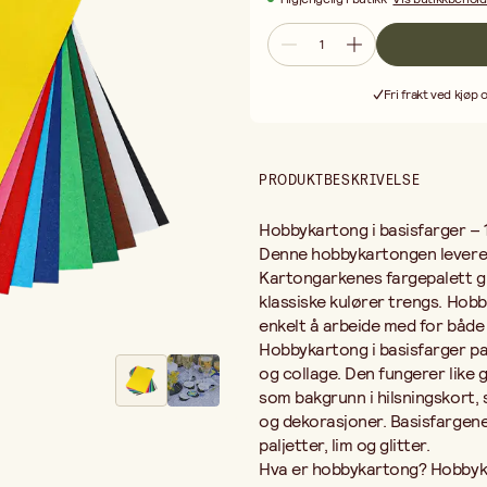
Basisfargene gjør det enkelt å kom
Hva er hobbykartong? Hobbykartong
for pysleri og papirhåndverk. Den 
gjør den formstabil ved bretting, kl
Fri frakt ved kjøp 
Hvilke farger inngår i basisfarger
svart og hvitt – de mest brukte fa
Kan barn bruke hobbykartong? Ja,
og skole. Den er lett å klippe med b
PRODUKTBESKRIVELSE
Kombiner gjerne med hobbykartong
fargepaletten din. Hobbykartong i 
klasserommet eller i atelieret.
Hobbykartong i basisfarger – 1
Denne hobbykartongen leveres 
Kartongarkenes fargepalett gir
klassiske kulører trengs. Hob
enkelt å arbeide med for både
Hobbykartong i basisfarger pa
og collage. Den fungerer like
som bakgrunn i hilsningskort, 
og dekorasjoner. Basisfargene
paljetter, lim og glitter.
Hva er hobbykartong? Hobbyka