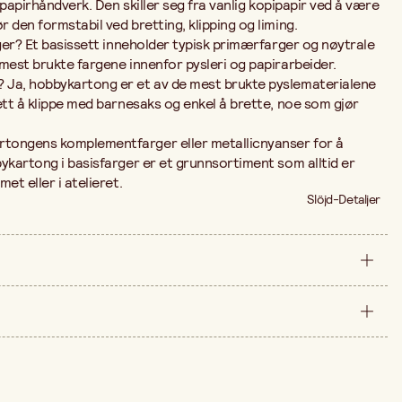
g papirhåndverk. Den skiller seg fra vanlig kopipapir ved å være
 den formstabil ved bretting, klipping og liming.
rger? Et basissett inneholder typisk primærfarger og nøytrale
mest brukte fargene innenfor pysleri og papirarbeider.
 Ja, hobbykartong er et av de mest brukte pyslematerialene
ett å klippe med barnesaks og enkel å brette, noe som gjør
tongens komplementfarger eller metallicnyanser for å
ykartong i basisfarger er et grunnsortiment som alltid er
et eller i atelieret.
Slöjd-Detaljer
forpakning
180 gr/m2
e er 50,00 kr.
10 stk