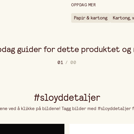
OPPDAG MER
Papir & kartong
Kartong, 
dag guider for dette produktet og
0
1
/
0
0
#sloyddetaljer
ne ved å klikke på bildene! Tagg bilder med #sloyddetaljer fo